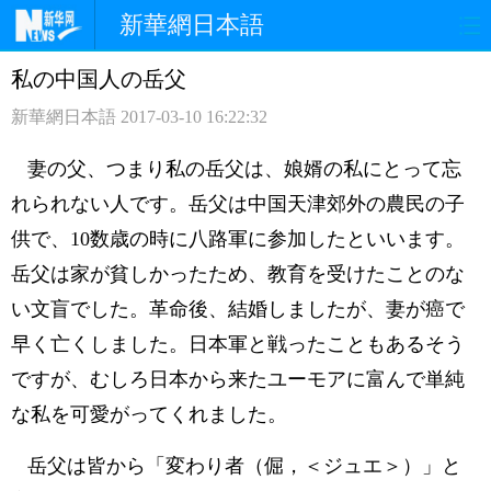
新華網日本語
私の中国人の岳父
ホームページ
政治
経済
新華網日本語
2017-03-10 16:22:32
社会
文化
エンタメ
妻の父、つまり私の岳父は、娘婿の私にとって忘
観光
評論
写真
れられない人です。岳父は中国天津郊外の農民の子
供で、10数歳の時に八路軍に参加したといいます。
中日対訳
岳父は家が貧しかったため、教育を受けたことのな
い文盲でした。革命後、結婚しましたが、妻が癌で
早く亡くしました。日本軍と戦ったこともあるそう
ですが、むしろ日本から来たユーモアに富んで単純
な私を可愛がってくれました。
岳父は皆から「変わり者（倔，＜ジュエ＞）」と