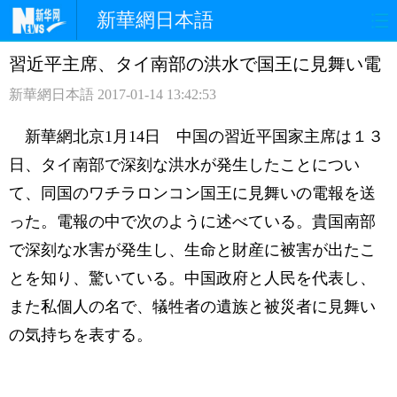
新華網日本語
習近平主席、タイ南部の洪水で国王に見舞い電
ホームページ
政治
経済
新華網日本語
2017-01-14 13:42:53
社会
文化
エンタメ
新華網北京1月14日 中国の習近平国家主席は１３
観光
評論
写真
日、タイ南部で深刻な洪水が発生したことについ
て、同国のワチラロンコン国王に見舞いの電報を送
中日対訳
った。電報の中で次のように述べている。貴国南部
で深刻な水害が発生し、生命と財産に被害が出たこ
とを知り、驚いている。中国政府と人民を代表し、
また私個人の名で、犠牲者の遺族と被災者に見舞い
の気持ちを表する。