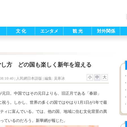
文 化
エンタメ
観 光
対外関係
ごし方 どの国も楽しく新年を迎える
小
中
大
8:10:40
| 人民網日本語版 |
編集: 吴寒冰
元日。中国ではその元日よりも、旧正月である「春節」
盛大に祝う。しかし、世界の多くの国ではやはり1月1日が1年で最
ティに富んでいる。では、他の国、地域に住む文化背景の異
っているのだろう。新華網が報じた。