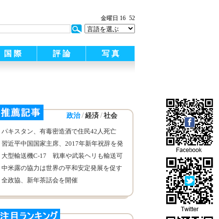
:
金曜日 16
52
国 際
評 論
写 真
/
/
政治
経済
社会
パキスタン、有毒密造酒で住民42人死亡
習近平中国国家主席、2017年新年祝辞を発
表
大型輸送機C-17 戦車や武装ヘリも輸送可
能
中米露の協力は世界の平和安定発展を促す
全政協、新年茶話会を開催