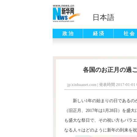
日本語
政 治
経 済
社 会
各国のお正月の過
jp.xinhuanet.com
|
発表時間 2017-01-01 0
新しい1年の始まりの日であるのが
（旧正月、2017年は1月28日）を
も盛大な祭日で、その祝い方もバラエ
なる人々はどのように新年の到来を祝