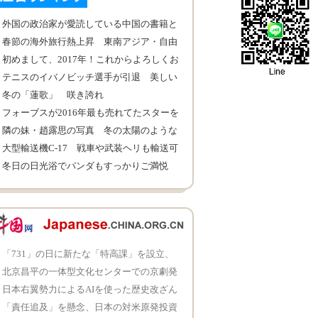
外国の政治家が愛読している中国の書籍と
は？
春節の海外旅行熱上昇 東南アジア・自由
旅行が人気
初めまして、2017年！これからよろしくお
願いします！
テニスのイバノビッチ選手が引退 美しい
姿を振り返る
冬の「蓮歌」 咲き誇れ
フォーブスが2016年最も売れてたスターを
公表 トップはスカーレット・ヨハンソン
隣の妹・趙露思の写真 冬の太陽のような
暖かい笑顔
大型輸送機C-17 戦車や武装ヘリも輸送可
能
冬日の日光浴でパンダもすっかりご満悦
安徽省