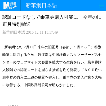
新華網日本語
認証コードなしで乗車券購入可能に 今年の旧
ホームページ
政治
経済
正月特別輸送
社会
文化
エンタメ
新華網日本語
2016-12-11 15:17:49
観光
評論
写真
新華網北京
1
2月11日 来年の旧正月（春節、１月２８日）特別
中日対訳
輸送に対応するため、鉄道部は中国鉄道カスタマーサービスセ
ンターのウェブサイトの容量を拡大する改良を行い、乗車券購
入段階での認証コードを減らす措置を近く発表して６０％近い
乗車券の購入に上述の措置を導入し、乗車券の購入作業を大幅
に改善する。中国鉄路総公司が明らかにした。