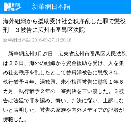
新華網日本語
海外組織から援助受け社会秩序乱した罪で懲役
ホームページ
政治
経済
刑 ３被告に広州市番禺区法院
社会
文化
エンタメ
新華網日本語
2016-09-27 11:20:18
観光
評論
写真
新華網広州9月27日 広東省広州市番禺区人民法院
は２６日、海外の組織から資金援助を受け、人を集
中日対訳
め社会秩序を乱したとして曾飛洋被告に懲役３年、
執行猶予４年、湯歓興、朱小梅両被告に懲役１年６
カ月、執行猶予２年の一審判決を言い渡した。３被
告は法廷で罪を認め、悔い、判決に従い、上訴しな
いと表明した。被告の家族や内外メディアの記者が
傍聴した。