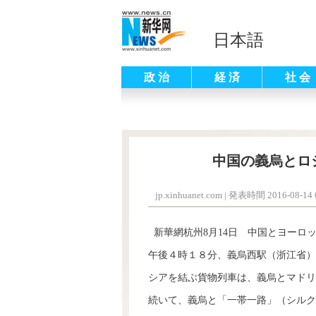
日本語
政 治
経 済
社 会
中国の義烏とロ
jp.xinhuanet.com
|
発表時間 2016-08-14 0
新華網杭州8月14日 中国とヨーロ
午後４時１８分、義烏西駅（浙江省）
シアを結ぶ貨物列車は、義烏とマドリ
続いて、義烏と「一帯一路」（シルク