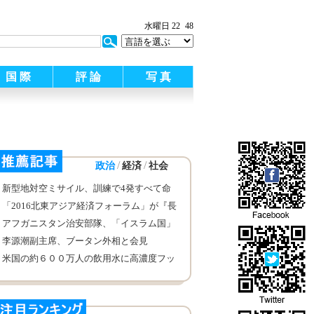
水曜日 22
48
国 際
評 論
写 真
/
/
政治
経済
社会
新型地対空ミサイル、訓練で4発すべて命
中
「2016北東アジア経済フォーラム」が『長
春宣言』を発表、北東アジア協力開発銀行
アフガニスタン治安部隊、「イスラム国」
の早期設立を呼びかけ
の武装勢力のメンバー32人を射殺
李源潮副主席、ブータン外相と会見
米国の約６００万人の飲用水に高濃度フッ
素発がん性物質が含まれる