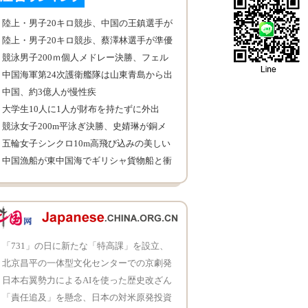
陸上・男子20キロ競歩、中国の王鎮選手が
優勝
陸上・男子20キロ競歩、蔡澤林選手が準優
勝
競泳男子200ｍ個人メドレー決勝、フェル
プスが優勝
中国海軍第24次護衛艦隊は山東青島から出
航
中国、約3億人が慢性疾
大学生10人に1人が財布を持たずに外出
競泳女子200m平泳ぎ決勝、史婧琳が銅メ
ダルを獲得
五輪女子シンクロ10m高飛び込みの美しい
瞬間
中国漁船が東中国海でギリシャ貨物船と衝
突