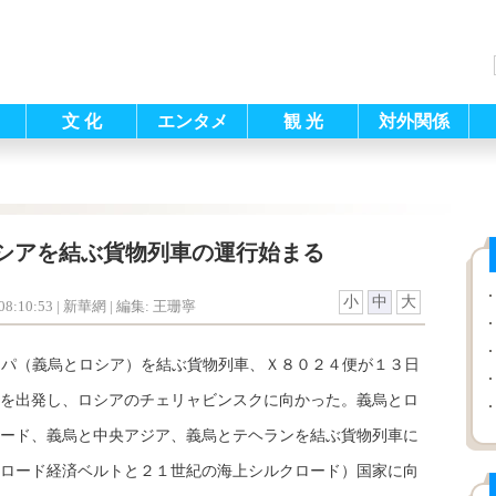
文 化
エンタメ
観 光
対外関係
シアを結ぶ貨物列車の運行始まる
小
中
大
8:10:53
| 新華網 |
編集: 王珊寧
ッパ（義烏とロシア）を結ぶ貨物列車、Ｘ８０２４便が１３日
を出発し、ロシアのチェリャビンスクに向かった。義烏とロ
ード、義烏と中央アジア、義烏とテヘランを結ぶ貨物列車に
ロード経済ベルトと２１世紀の海上シルクロード）国家に向