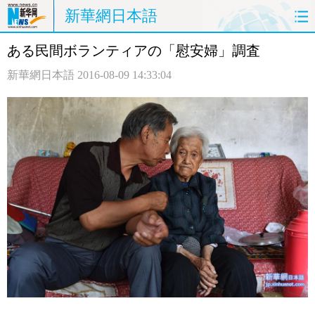
新華網日本語
ある民間ボランティアの「慰安婦」調査
ホームページ
政治
経済
新華網日本語
2016-08-09 14:33:04
社会
文化
エンタメ
観光
評論
写真
中日対訳