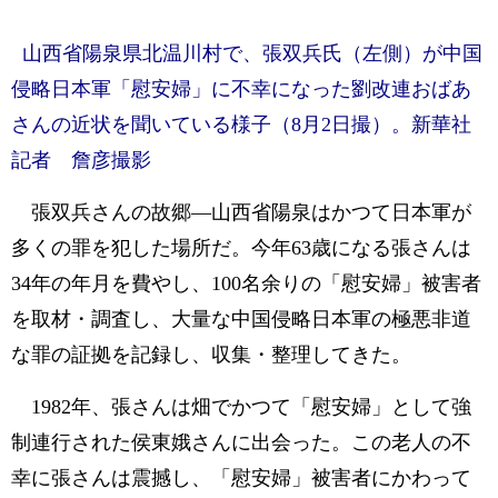
山西省陽泉県北温川村で、張双兵氏（左側）が中国
侵略日本軍「慰安婦」に不幸になった劉改連おばあ
さんの近状を聞いている様子（8月2日撮）。新華社
記者 詹彦撮影
張双兵さんの故郷―山西省陽泉はかつて日本軍が
多くの罪を犯した場所だ。今年63歳になる張さんは
34年の年月を費やし、100名余りの「慰安婦」被害者
を取材・調査し、大量な中国侵略日本軍の極悪非道
な罪の証拠を記録し、収集・整理してきた。
1982年、張さんは畑でかつて「慰安婦」として強
制連行された侯東娥さんに出会った。この老人の不
幸に張さんは震撼し、「慰安婦」被害者にかわって