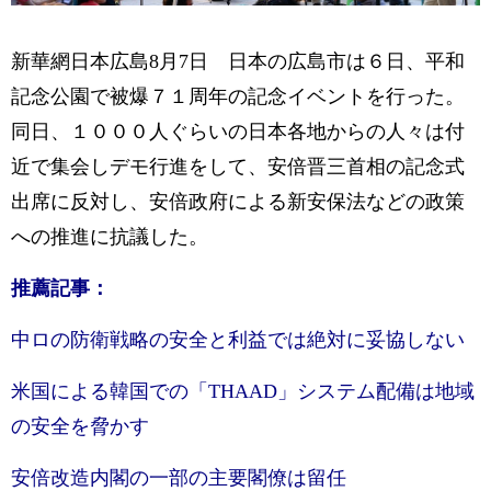
新華網日本広島8月7日 日本の広島市は６日、平和
記念公園で被爆７１周年の記念イベントを行った。
同日、１０００人ぐらいの日本各地からの人々は付
近で集会しデモ行進をして、安倍晋三首相の記念式
出席に反対し、安倍政府による新安保法などの政策
への推進に抗議した。
推薦記事：
中ロの防衛戦略の安全と利益では絶対に妥協しない
米国による韓国での「THAAD」システム配備は地域
の安全を脅かす
安倍改造内閣の一部の主要閣僚は留任