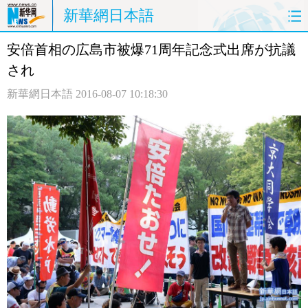
新華網日本語
安倍首相の広島市被爆71周年記念式出席が抗議
ホームページ
政治
経済
され
社会
文化
エンタメ
新華網日本語
2016-08-07 10:18:30
観光
評論
写真
中日対訳