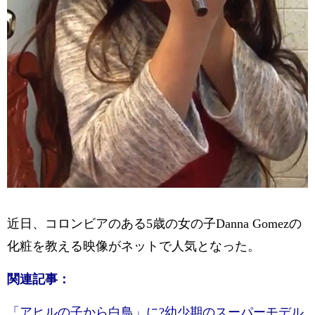
近日、
コロンビア
のある5歳の女の子
Danna Gomezの
化粧を教える映像がネットで人気となった。
関連記事：
「アヒルの子から白鳥」に?幼少期のスーパーモデル