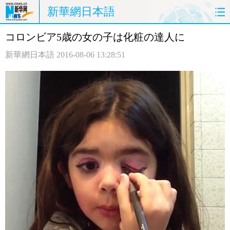
新華網日本語
コロンビア5歳の女の子は化粧の達人に
ホームページ
政治
経済
新華網日本語
2016-08-06 13:28:51
社会
文化
エンタメ
観光
評論
写真
中日対訳