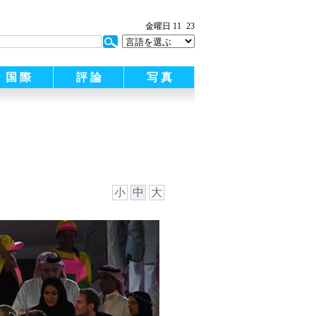
金曜日 11
23
国 際
評 論
写 真
小
中
大