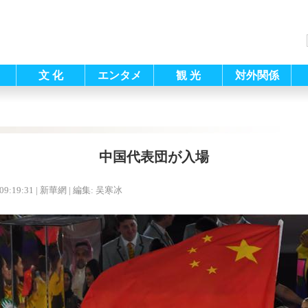
文 化
エンタメ
観 光
対外関係
中国代表団が入場
09:19:31
| 新華網 |
編集: 吴寒冰