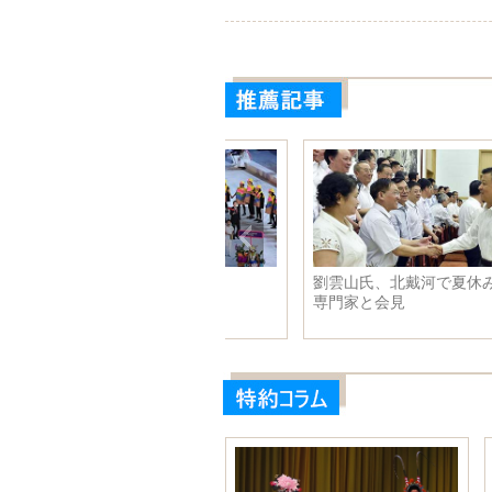
国代表団が入場
劉雲山氏、北戴河で夏休み中の
専門家と会見