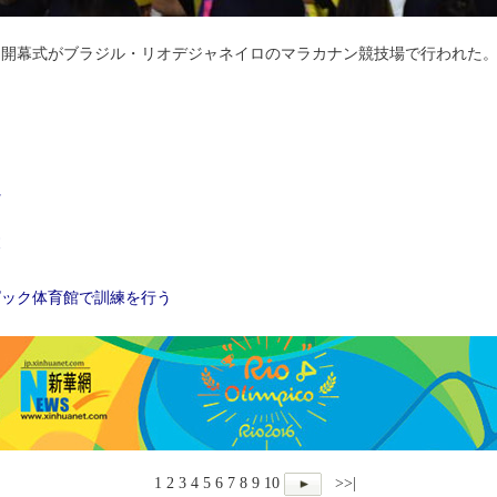
ック開幕式がブラジル・リオデジャネイロのマラカナン競技場で行われた
れ
幕
ピック体育館で訓練を行う
1
2
3
4
5
6
7
8
9
10
>>|