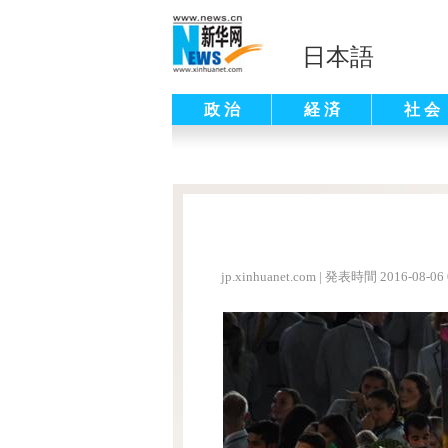
日本語
政 治
経 済
社 会
jp.xinhuanet.com
|
発表時間 2016-08-06 