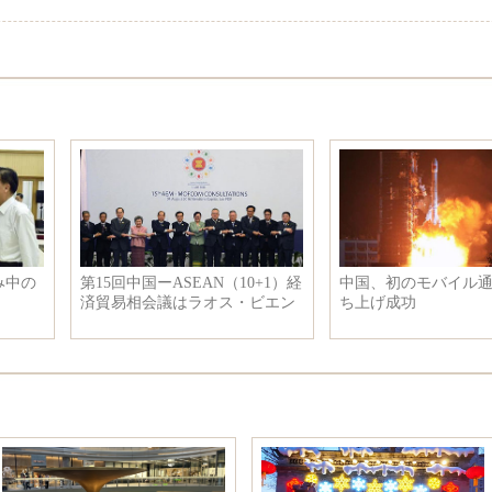
第15回中国ーASEAN（10+1）経
中国、初のモバイル通信衛星打
済貿易相会議はラオス・ビエン
ち上げ成功
チャンで行われ