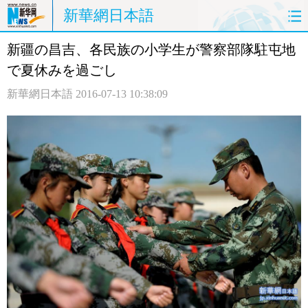
新華網日本語
新疆の昌吉、各民族の小学生が警察部隊駐屯地
ホームページ
政治
経済
で夏休みを過ごし
社会
文化
エンタメ
新華網日本語
2016-07-13 10:38:09
観光
評論
写真
中日対訳