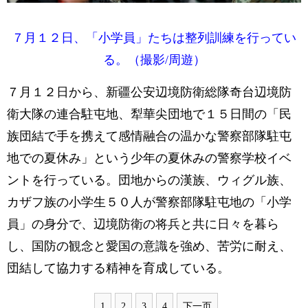
７月１２日、「小学員」たちは整列訓練を行ってい
る。（撮影/周遊）
７月１２日から、新疆公安辺境防衛総隊奇台辺境防
衛大隊の連合駐屯地、犁華尖団地で１５日間の「民
族団結で手を携えて感情融合の温かな警察部隊駐屯
地での夏休み」という少年の夏休みの警察学校イベ
ントを行っている。団地からの漢族、ウィグル族、
カザフ族の小学生５０人が警察部隊駐屯地の「小学
員」の身分で、辺境防衛の将兵と共に日々を暮ら
し、国防の観念と愛国の意識を強め、苦労に耐え、
団結して協力する精神を育成している。
1
2
3
4
下一页