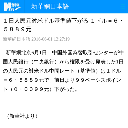
新華網日本語
１日人民元対米ドル基準値下がる １ドル＝６・
ホームページ
政治
経済
５８８９元
社会
文化
エンタメ
新華網日本語
2016-06-01 13:27:19
観光
評論
写真
新華網北京6月1日 中国外国為替取引センターが中
国人民銀行（中央銀行）から権限を受け発表した1日
中日対訳
の人民元の対米ドル中間レート（基準値）は１ドル
＝６・５８８９元で、前日より９９ベーシスポイン
ト（０・００９９元）下がった。
（新華社より）