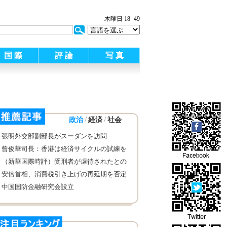
木曜日 18
49
国 際
評 論
写 真
/
/
政治
経済
社会
張明外交部副部長がスーダンを訪問
曾俊華司長：香港は経済サイクルの試練を
克服する能力と経験がある
（新華国際時評）受刑者が虐待されたとの
報告書が公開されないのは「人権衛士」の
安倍首相、消費税引き上げの再延期を否定
道理に背き、心が穏やかではないため
中国国防金融研究会設立