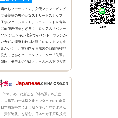
肩出しファッション、女優ファン・ビンビ
ン、劉詩詩なども大好き
女優姜妍の爽やかなストリートスナップ、
長足で美しい
子供ファッションモデルコンテストが青島
市で開催
顔面偏差値高すぎる！ ロシアの「バレー
ボールバービー」
ソン ジュンギが北京でイベント ファンが
金切り声をあげる
75年前の電撃戦時期と現在のロンドンを比
較
細かい！ 元歯科医が金属製の戦闘機模型
を作成
見たことある？ コンピュータの「先輩」
たち
韓国、モデルの卵はさくらの木の下で授業
を受け