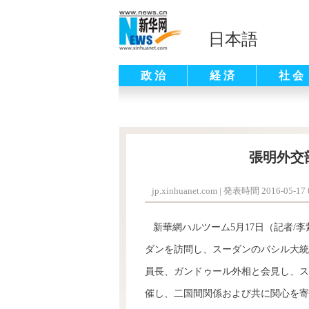
日本語
政 治
経 済
社 会
張明外交
jp.xinhuanet.com
|
発表時間 2016-05-17 0
新華網ハルツーム5月17日（記者/
ダンを訪問し、スーダンのバシル大統
員長、ガンドゥール外相と会見し、ス
催し、二国間関係および共に関心を寄