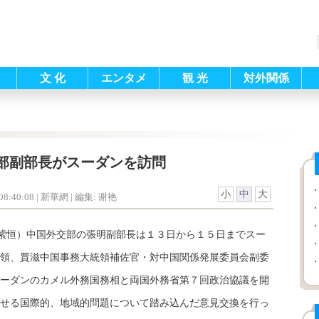
文 化
エンタメ
観 光
対外関係
部副部長がスーダンを訪問
小
中
大
8:40:08
| 新華網 |
編集: 谢艳
李紫恒）中国外交部の張明副部長は１３日から１５日までスー
領、賈滋中国事務大統領補佐官・対中国関係発展委員会副委
ーダンのカメル外務国務相と両国外務省第７回政治協議を開
せる国際的、地域的問題について踏み込んだ意見交換を行っ