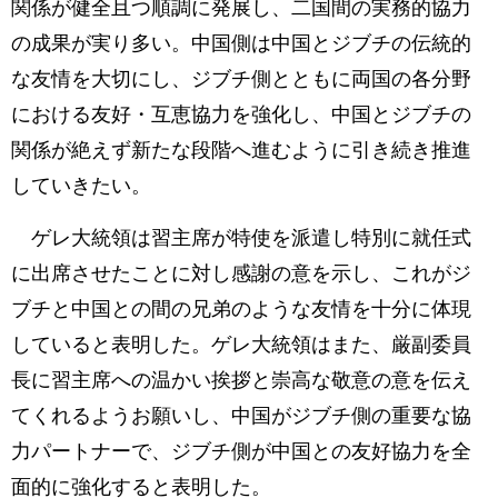
関係が健全且つ順調に発展し、二国間の実務的協力
の成果が実り多い。中国側は中国とジブチの伝統的
な友情を大切にし、ジブチ側とともに両国の各分野
における友好・互恵協力を強化し、中国とジブチの
関係が絶えず新たな段階へ進むように引き続き推進
していきたい。
ゲレ大統領は習主席が特使を派遣し特別に就任式
に出席させたことに対し感謝の意を示し、これがジ
ブチと中国との間の兄弟のような友情を十分に体現
していると表明した。ゲレ大統領はまた、厳副委員
長に習主席への温かい挨拶と崇高な敬意の意を伝え
てくれるようお願いし、中国がジブチ側の重要な協
力パートナーで、ジブチ側が中国との友好協力を全
面的に強化すると表明した。