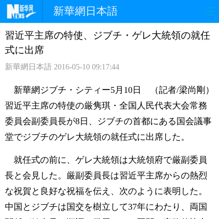
新華網日本語
習近平主席の特使、ジブチ・ゲレ大統領の就任
ホームページ
政治
経済
式に出席
社会
文化
エンタメ
新華網日本語
2016-05-10 09:17:44
観光
評論
写真
新華網ジブチ・シティー5月10日 （記者/梁尚剛）
習近平主席の特使の厳隽琪・全国人民代表大会常務
中日対訳
委員会副委員長が8日、ジブチの首都にある国会議事
堂でジブチのゲレ大統領の就任式に出席した。
就任式の前に、ゲレ大統領は大統領府で厳副委員
長と会見した。厳副委員長は習近平主席からの熱烈
な祝賀と良好な祝福を伝え、次のように表明した。
中国とジブチは国交を樹立して37年にわたり、両国