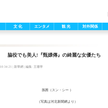
文 化
エンタメ
観 光
対外関係
脇役でも美人!『甄嬛傳』の綺麗な女優たち
10:34:21
| 新華網 |
編集: 王珊寧
孫茜（スン・シー ）
（写真は河北新聞網より）