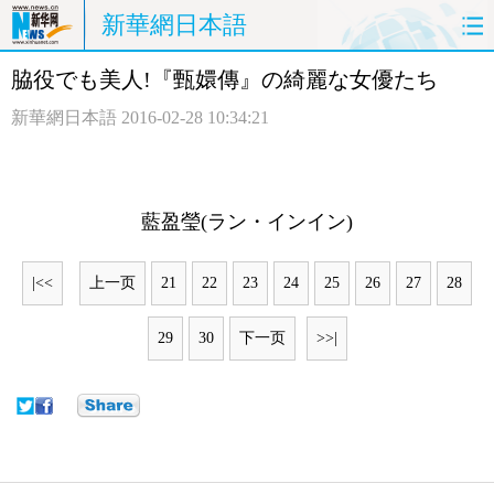
新華網日本語
脇役でも美人!『甄嬛傳』の綺麗な女優たち
ホームページ
政治
経済
新華網日本語
2016-02-28 10:34:21
社会
文化
エンタメ
観光
評論
写真
藍盈瑩(ラン・インイン)
中日対訳
|<<
上一页
21
22
23
24
25
26
27
28
29
30
下一页
>>|