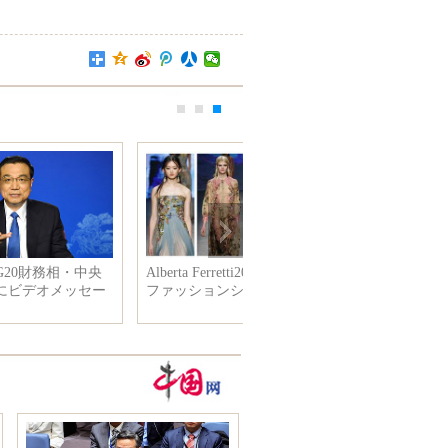
セクシーで綺麗！女優たちの古
代下着「肚兜」の写真