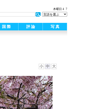
:
木曜日 4
7
国 際
評 論
写 真
小
中
大