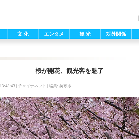
文 化
エンタメ
観 光
対外関係
桜が開花、観光客を魅了
13:48:43
| チャイナネット |
編集: 吴寒冰