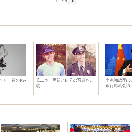
1
2
3
4
Alberta Ferretti2016秋冬ロンドン
シナブン火山が大噴火
ファッションショー新作