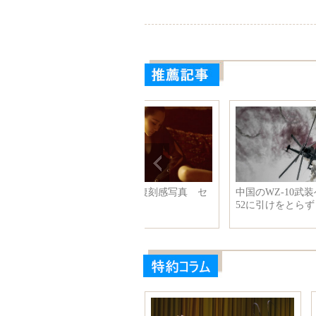
二つ、両親と自分の写真を比
李克強総理はG20財務相・中央
銀行総裁会議にビデオメッセー
ジ