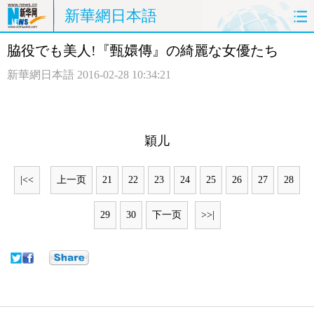
新華網日本語
脇役でも美人!『甄嬛傳』の綺麗な女優たち
ホームページ
政治
経済
新華網日本語
2016-02-28 10:34:21
社会
文化
エンタメ
観光
評論
写真
穎儿
中日対訳
|<<
上一页
21
22
23
24
25
26
27
28
29
30
下一页
>>|