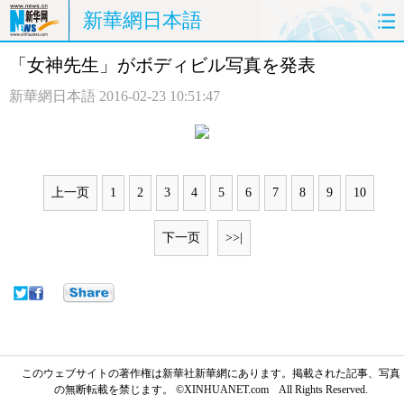
新華網日本語
「女神先生」がボディビル写真を発表
ホームページ
政治
経済
新華網日本語
2016-02-23 10:51:47
社会
文化
エンタメ
観光
評論
写真
上一页
1
2
3
4
5
6
7
8
9
10
中日対訳
下一页
>>|
このウェブサイトの著作権は新華社新華網にあります。掲載された記事、写真
の無断転載を禁じます。 ©XINHUANET.com All Rights Reserved.