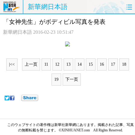
新華網日本語
「女神先生」がボディビル写真を発表
ホームページ
政治
経済
新華網日本語
2016-02-23 10:51:47
社会
文化
エンタメ
観光
評論
写真
|<<
上一页
11
12
13
14
15
16
17
18
中日対訳
19
下一页
このウェブサイトの著作権は新華社新華網にあります。掲載された記事、写真
の無断転載を禁じます。 ©XINHUANET.com All Rights Reserved.