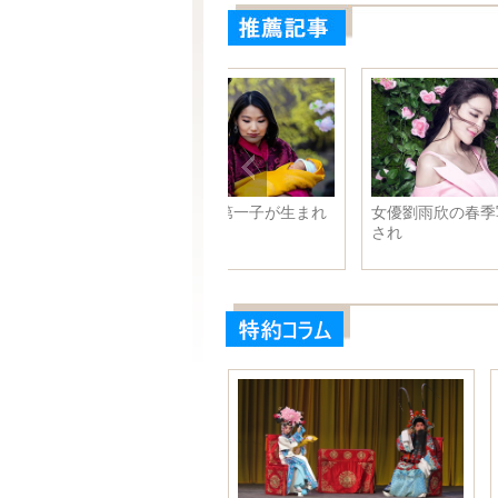
軽食業が中国の都市の起業の新
米豪空軍、F-35編隊が武力誇示
たな寵児に