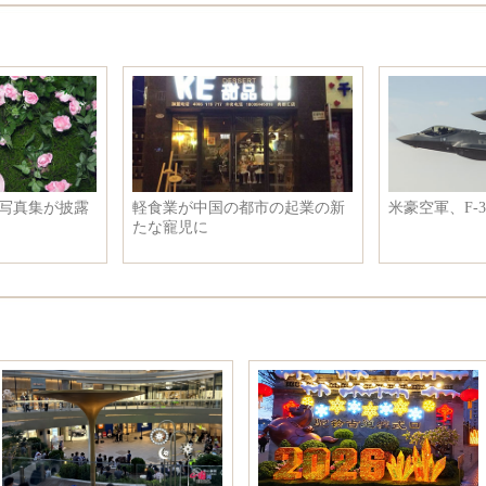
米軍、日本に離島奪還を教育
Angelababyの街での美しい
真 振り向く笑顔