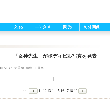
文 化
エンタメ
観 光
対外関係
「女神先生」がボディビル写真を発表
10:51:47
| 新華網 |
編集: 王珊寧
|<<
11
12
13
14
15
16
17
18
19