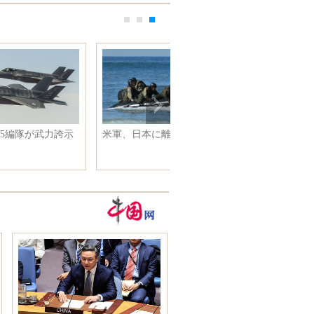
写
元宵節に月見