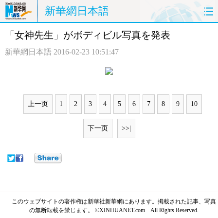
新華網日本語
「女神先生」がボディビル写真を発表
ホームページ
政治
経済
新華網日本語
2016-02-23 10:51:47
社会
文化
エンタメ
観光
評論
写真
上一页
1
2
3
4
5
6
7
8
9
10
中日対訳
下一页
>>|
このウェブサイトの著作権は新華社新華網にあります。掲載された記事、写真
の無断転載を禁じます。 ©XINHUANET.com All Rights Reserved.