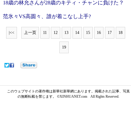
18歳の林允さんが28歳のキティ・チャンに負けた？
范氷々VS高圆々、誰が着こなし上手?
|<<
上一页
11
12
13
14
15
16
17
18
19
このウェブサイトの著作権は新華社新華網にあります。掲載された記事、写真
の無断転載を禁じます。 ©XINHUANET.com All Rights Reserved.