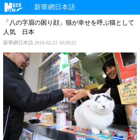
新華網日本語
「八の字眉の困り顔」猫が幸せを呼ぶ猫として
ホームページ
政治
経済
人気 日本
社会
文化
エンタメ
新華網日本語
2016-02-21 10:20:22
観光
評論
写真
中日対訳