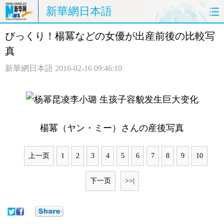
新華網日本語
びっくり！楊冪などの女優が出産前後の比較写
ホームページ
政治
経済
真
社会
文化
エンタメ
新華網日本語
2016-02-16 09:46:10
観光
評論
写真
中日対訳
楊冪（ヤン・ミー）さんの産後写真
上一页
1
2
3
4
5
6
7
8
9
10
下一页
>>|