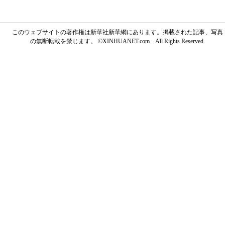
このウェブサイトの著作権は新華社新華網にあります。掲載された記事、写真
の無断転載を禁じます。 ©XINHUANET.com All Rights Reserved.