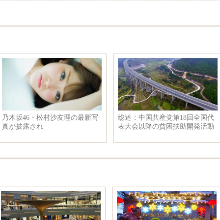
乃木坂46・松村沙友理の最新写
総述：中国共産党第18回全国代
真が披露され
表大会以降の貧困扶助開発活動
の成果からの啓示