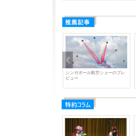
016年春節の各省観光収入ラン
シンガポール航空ショーのプレ
ングを発表、5省でいずれも
ビュー
00億元を超える