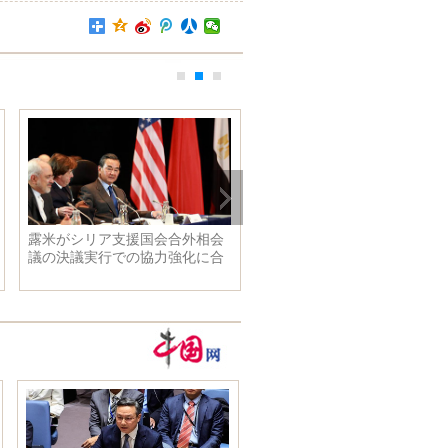
露米がシリア支援国会合外相会
セクシーで不老の天女、40歳
議の決議実行での協力強化に合
も少女みたいな林心如
意