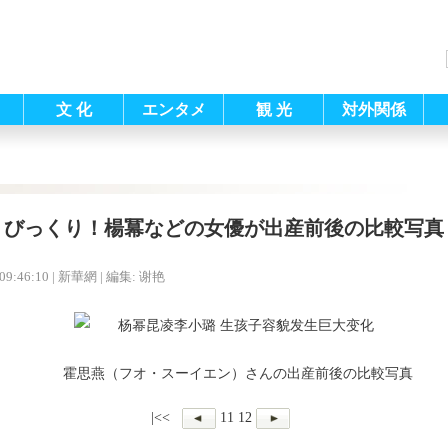
文 化
エンタメ
観 光
対外関係
びっくり！楊冪などの女優が出産前後の比較写真
09:46:10
| 新華網 |
編集: 谢艳
霍思燕（
フオ・スーイエン
）さんの出産前後の比較写真
|<<
11
12