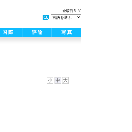
金曜日 5
30
国 際
評 論
写 真
小
中
大