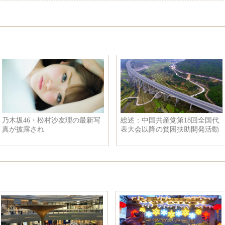
乃木坂46・松村沙友理の最新写
総述：中国共産党第18回全国代
真が披露され
表大会以降の貧困扶助開発活動
の成果からの啓示