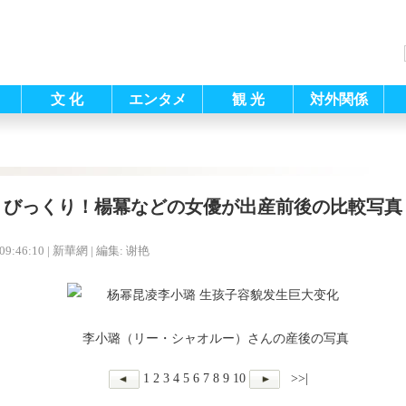
文 化
エンタメ
観 光
対外関係
びっくり！楊冪などの女優が出産前後の比較写真
09:46:10
| 新華網 |
編集: 谢艳
李小璐（リー・シャオルー）さんの産後の写真
1
2
3
4
5
6
7
8
9
10
>>|