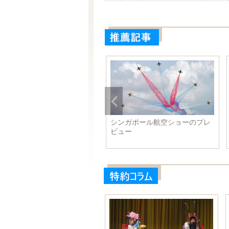
016年春節の各省観光収入ラン
シンガポール航空ショーのプレ
ングを発表、5省でいずれも
ビュー
00億元を超える