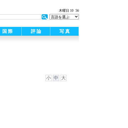
木曜日 10
56
国 際
評 論
写 真
小
中
大