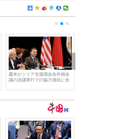
露米がシリア支援国会合外相会
セクシーで不老の天女、40歳
議の決議実行での協力強化に合
も少女みたいな林心如
意