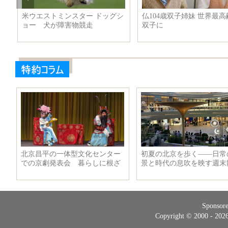
港
米ウエストミンスター ドッグシ
仏104歳双子姉妹 世界最高
ョー 犬が障害物競走
双子に
Sponsor
Copyright © 2000 - 20