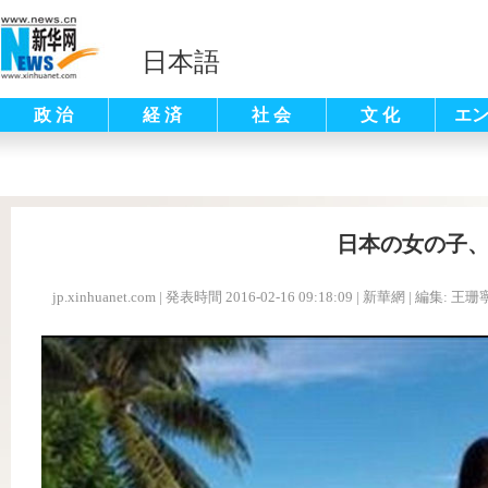
日本語
政 治
経 済
社 会
文 化
エ
日本の女の子、
jp.xinhuanet.com
|
発表時間 2016-02-16 09:18:09
| 新華網 |
編集: 王珊