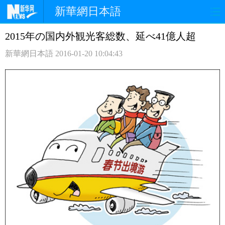
新華網日本語
2015年の国内外観光客総数、延べ41億人超
ホームページ
政治
経済
新華網日本語
2016-01-20 10:04:43
社会
文化
エンタメ
観光
評論
写真
中日対訳