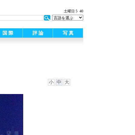
:
土曜日 5
40
国 際
評 論
写 真
小
中
大