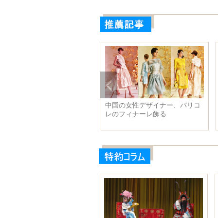
節の帰省ラッシュに出勤する
中国の女性デザイナー、パリコ
三剣士」
レのフィナーレ飾る