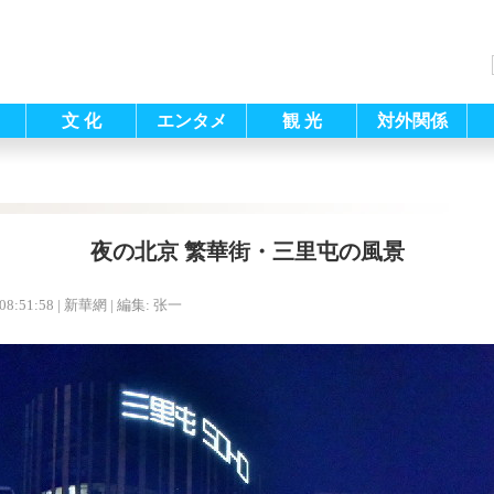
文 化
エンタメ
観 光
対外関係
夜の北京 繁華街・三里屯の風景
08:51:58
| 新華網 |
編集: 张一