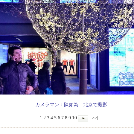
カメラマン：陳如為 北京で撮影
1
2
3
4
5
6
7
8
9
10
>>|