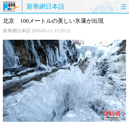
新華網日本語
北京 100メートルの美しい氷瀑が出現
ホームページ
政治
経済
新華網日本語
2016-01-11 15:29:15
社会
文化
エンタメ
観光
評論
写真
中日対訳