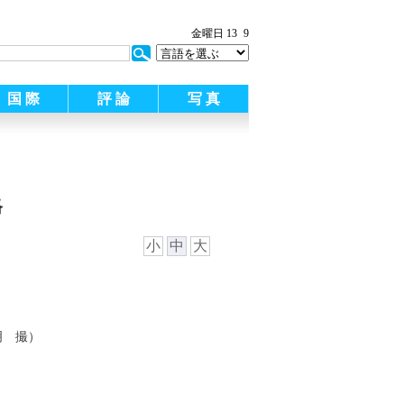
金曜日 13
9
国 際
評 論
写 真
格
小
中
大
明 撮）