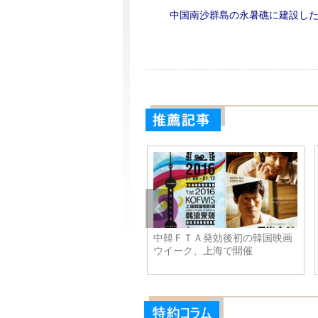
中国南沙群島の永暑礁に建設し
ターたちが教える同色系コー
中韓ＦＴＡ発効後初の韓国映画
ィネート
ウイーク、上海で開催