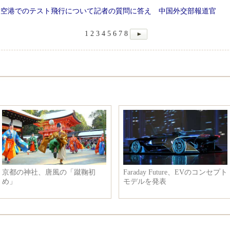
た空港でのテスト飛行について記者の質問に答え 中国外交部報道官
1
2
3
4
5
6
7
8
京都の神社、唐風の「蹴鞠初
Faraday Future、EVのコンセプト
め」
モデルを発表