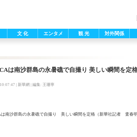
文 化
エンタメ
観 光
対外関係
CAは南沙群島の永暑礁で自撮り 美しい瞬間を定
10:07:47
| 新華網 |
編集: 王珊寧
A
は南沙群島の永暑礁で自撮り 美しい瞬間を定格（新華社記者 査春