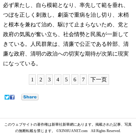
必ず果たし、自ら模範となり、率先して範を垂れ、
つぼを正しく刺激し、劇薬で重病を治し切り、末梢
と根本を兼ねて治め、駆けて止まらないため、党と
政府の気風が奮い立ち、社会情勢と民風が一新して
きている。人民群衆は、清廉で公正である幹部、清
廉な政府、清明の政治への切実な期待が次第に現実
になっている。
1
2
3
4
5
6
7
下一页
このウェブサイトの著作権は新華社新華網にあります。掲載された記事、写真
の無断転載を禁じます。 ©XINHUANET.com All Rights Reserved.