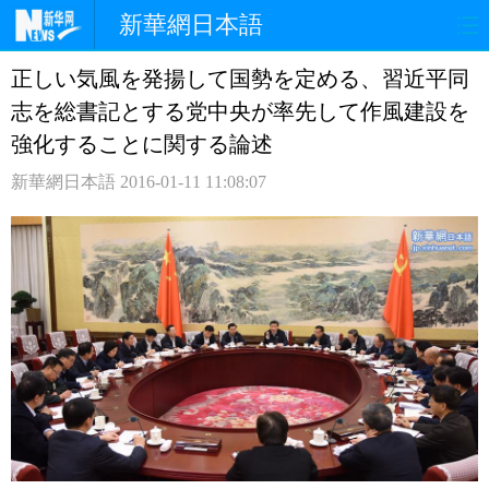
新華網日本語
正しい気風を発揚して国勢を定める、習近平同
ホームページ
政治
経済
志を総書記とする党中央が率先して作風建設を
社会
文化
エンタメ
強化することに関する論述
新華網日本語
2016-01-11 11:08:07
観光
評論
写真
中日対訳