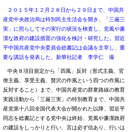
２０１５年１２月２８日から２９日まで、中国共
産党中央政治局は特別民主生活会を開き、「三厳三
実」に照らしてその実行の状況を検査し、党風や廉
潔な政府の建設措置の強化を検討・研究した。習近
平中国共産党中央委員会総書記は会議を主宰し、重
要な講話を発表した。新華社記者 李学仁 撮
中央８項目規定から「四風」反対（形式主義、官
僚主義、享受主義、贅沢の作風という四つの作風に
反対すること）まで、中国共産党の群衆路線の教育
実践活動から「三厳三実」の特別教育まで、中国共
産党第十八回全国代表大会が開かれた以降、習近平
同志を総書記とする党中央は終始、党風や廉潔政府
の建設をしっかりと行い、言は必ず信あり、行いは