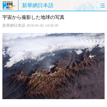
新華網日本語
宇宙から撮影した地球の写真
ホームページ
政治
経済
新華網日本語
2016-01-01 14:56:39
社会
文化
エンタメ
観光
評論
写真
中日対訳