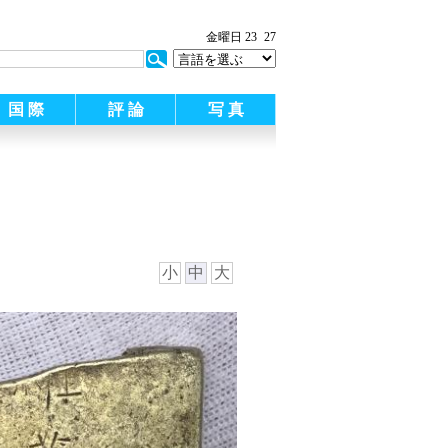
:
金曜日 23
27
国 際
評 論
写 真
小
中
大