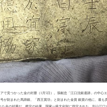
で見つかった金の封册（1月5日）。張献忠「江口沈銀遺跡」の中心エ
号が刻まれた馬蹄銀、「西王賞功」と刻まれた金貨 銀貨の他に、最も貴
刻まれた金の封册だ。鑑定の結果、国家一級文化財に指定された。彭山江