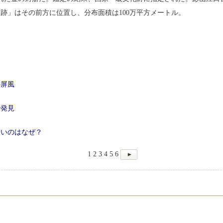
跡」はその前方に位置し、分布面積は100万平方メートル。
の屏風
で発見
高いのはなぜ？
1
2
3
4
5
6