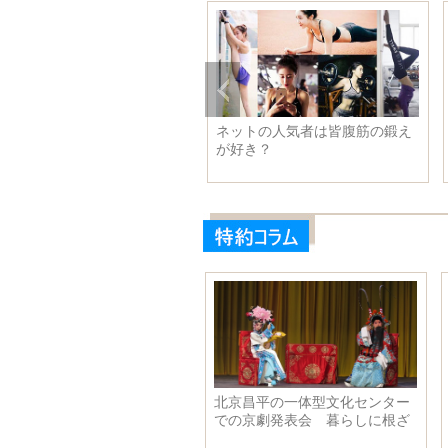
常生活での「間抜け」な瞬間
女優の素顔が「おばさん」のよ
うに、謝娜、楊冪など