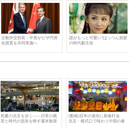
朝鮮の民衆、新年を祝う
50頭近くの東北トラ、シベリア
ヒョウが中露「二重国籍」を持
つ