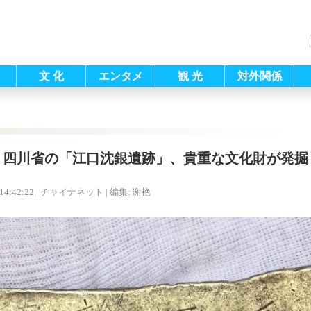
文 化
エンタメ
観 光
対外関係
四川省の「江口沈銀遺跡」、貴重な文化財が発掘
14:42:22
| チャイナネット |
編集: 谢艳