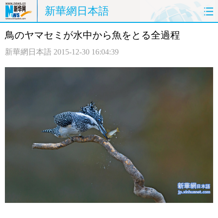
新華網日本語
鳥のヤマセミが水中から魚をとる全過程
ホームページ
政治
経済
新華網日本語
2015-12-30 16:04:39
社会
文化
エンタメ
観光
評論
写真
中日対訳