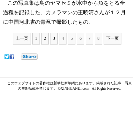
この写真集は鳥のヤマセミが水中から魚をとる全
過程を記録した。カメラマンの王暁清さんが１２月
に中国河北省の青竜で撮影したもの。
上一页
1
2
3
4
5
6
7
8
下一页
このウェブサイトの著作権は新華社新華網にあります。掲載された記事、写真
の無断転載を禁じます。 ©XINHUANET.com All Rights Reserved.