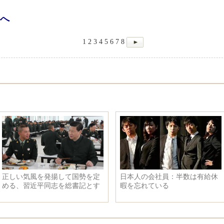
へ
1
2
3
4
5
6
7
8
正しい気風を発揚して国勢を定
日本人の会社員：半数は有給休
める、習近平同志を総書記とす
暇を忘れている
る党中央が率先して作風建設を
強化することに関する論述