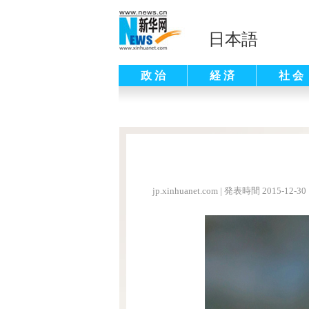
日本語
政 治
経 済
社 会
jp.xinhuanet.com
|
発表時間 2015-12-30 