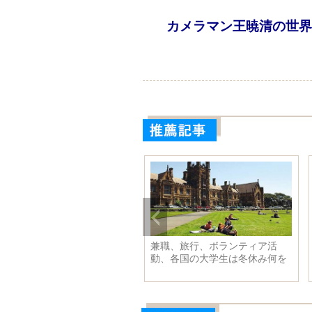
カメラマン王暁清の世界
南冷水江化学工場火災、死傷
兼職、旅行、ボランティア活
なし 周辺環境にも異常みら
動、各国の大学生は冬休み何を
ず
するのに忙しいのか