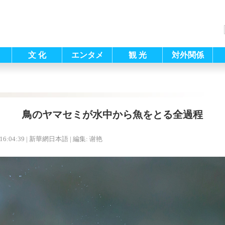
文 化
エンタメ
観 光
対外関係
鳥のヤマセミが水中から魚をとる全過程
16:04:39
| 新華網日本語 |
編集: 谢艳