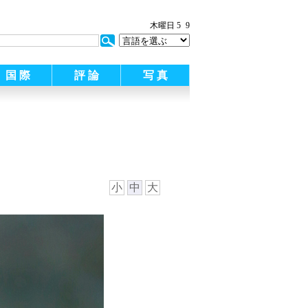
木曜日 5
9
国 際
評 論
写 真
小
中
大