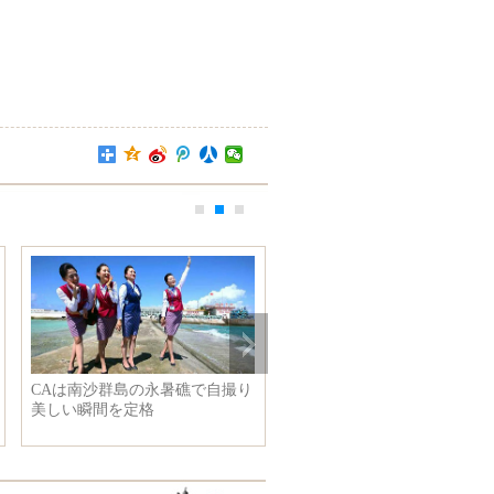
CAは南沙群島の永暑礁で自撮り
広西省を遊歴し、自然と人文
美しい瞬間を定格
風景を楽しむ