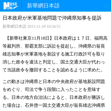
新華網日本語
日本政府が米軍基地問題で沖縄県知事を提訴
ホームページ
政治
経済
新華網日本語
2015-11-18 10:34:53
社会
文化
エンタメ
【新華社東京11月18日】日本政府は１７日、福岡高
観光
評論
写真
等裁判所、那霸支部に訴訟を提起し、沖縄県の翁長
雄志知事が米軍基地を新設する施工行政許可を取り
中日対訳
消した政令を違法と判定し、国土交通大臣が代わっ
て当該政令を撤回することを認めるように求めた。
この動きは沖縄県と日本の中央政府が基地新設問題
をめぐり、司法で争う段階に入ったことを意味す
る。日本の地方自治法によると、日本政府が勝訴し
た場合は、石井啓一国土交通大臣が翁長雄志沖縄県