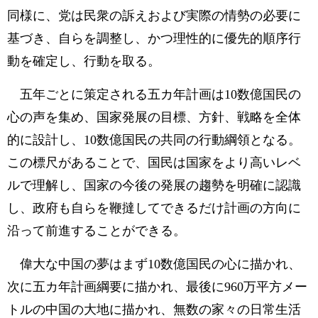
同様に、党は民衆の訴えおよび実際の情勢の必要に
基づき、自らを調整し、かつ理性的に優先的順序行
動を確定し、行動を取る。
五年ごとに策定される五カ年計画は10数億国民の
心の声を集め、国家発展の目標、方針、戦略を全体
的に設計し、10数億国民の共同の行動綱領となる。
この標尺があることで、国民は国家をより高いレベ
ルで理解し、国家の今後の発展の趨勢を明確に認識
し、政府も自らを鞭撻してできるだけ計画の方向に
沿って前進することができる。
偉大な中国の夢はまず10数億国民の心に描かれ、
次に五カ年計画綱要に描かれ、最後に960万平方メー
トルの中国の大地に描かれ、無数の家々の日常生活