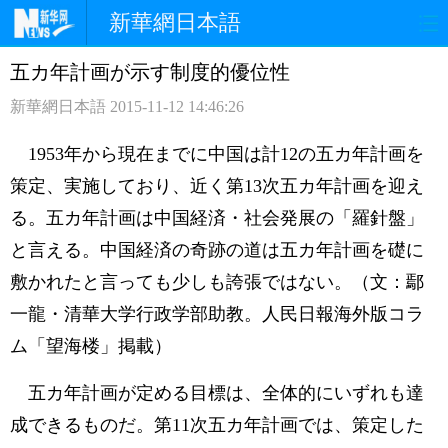
新華網日本語
五カ年計画が示す制度的優位性
ホームページ
政治
経済
新華網日本語
2015-11-12 14:46:26
社会
文化
エンタメ
1953年から現在までに中国は計12の五カ年計画を
観光
評論
写真
策定、実施しており、近く第13次五カ年計画を迎え
る。五カ年計画は中国経済・社会発展の「羅針盤」
中日対訳
と言える。中国経済の奇跡の道は五カ年計画を礎に
敷かれたと言っても少しも誇張ではない。（文：鄢
一龍・清華大学行政学部助教。人民日報海外版コラ
ム「望海楼」掲載）
五カ年計画が定める目標は、全体的にいずれも達
成できるものだ。第11次五カ年計画では、策定した