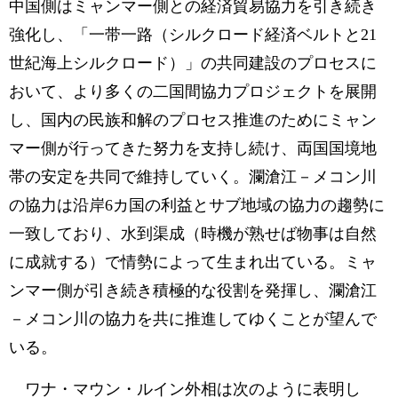
中国側はミャンマー側との経済貿易協力を引き続き
強化し、「一带一路（シルクロード経済ベルトと21
世紀海上シルクロード）」の共同建設のプロセスに
おいて、より多くの二国間協力プロジェクトを展開
し、国内の民族和解のプロセス推進のためにミャン
マー側が行ってきた努力を支持し続け、両国国境地
帯の安定を共同で維持していく。瀾滄江－メコン川
の協力は沿岸6カ国の利益とサブ地域の協力の趨勢に
一致しており、水到渠成（時機が熟せば物事は自然
に成就する）で情勢によって生まれ出ている。ミャ
ンマー側が引き続き積極的な役割を発揮し、瀾滄江
－メコン川の協力を共に推進してゆくことが望んで
いる。
ワナ・マウン・ルイン外相は次のように表明し