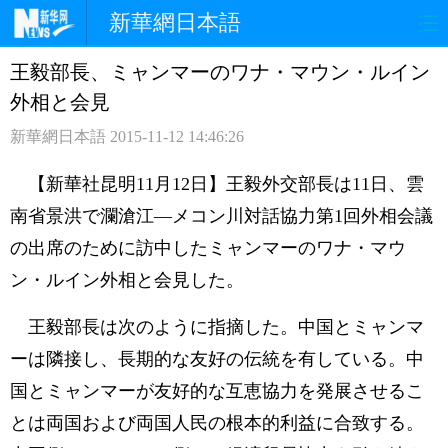
新華網日本語
王毅部長、ミャンマーのワナ・マウン・ルイン
ホームページ
政治
経済
外相と会見
社会
文化
エンタメ
新華網日本語
2015-11-12 14:46:26
観光
評論
写真
【新華社昆明11月12日】王毅外交部長は11日、雲
南省景洪で瀾滄江―メコン川対話協力第1回外相会議
中日対訳
の出席のために訪中したミャンマーのワナ・マウ
ン・ルイン外相と会見した。
王毅部長は次のように指摘した。中国とミャンマ
ーは隣接し、長期的な友好の伝統を有している。中
国とミャンマーが友好的な互恵協力を発展させるこ
とは両国および両国人民の根本的利益に合致する。