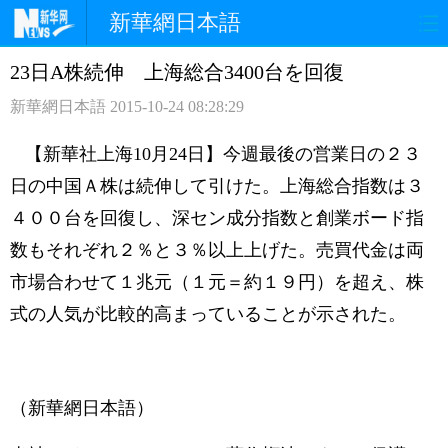
新華網日本語
23日A株続伸 上海総合3400台を回復
ホームページ
政治
経済
新華網日本語
2015-10-24 08:28:29
社会
文化
エンタメ
【新華社上海10月24日】今週最後の営業日の２３
観光
評論
写真
日の中国Ａ株は続伸して引けた。上海総合指数は３
４００台を回復し、深セン成分指数と創業ボード指
中日対訳
数もそれぞれ２％と３％以上上げた。売買代金は両
市場合わせて１兆元（１元＝約１９円）を超え、株
式の人気が比較的高まっていることが示された。
（新華網日本語）