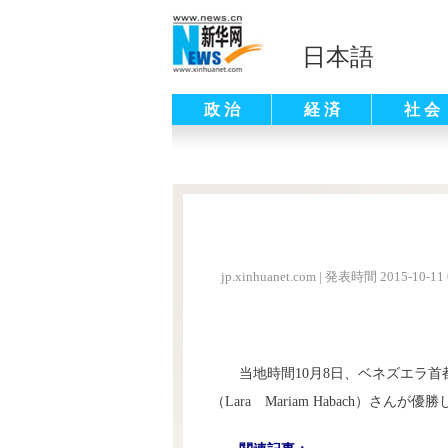
日本語
政 治
経 済
社 会
jp.xinhuanet.com
|
発表時間 2015-10-11 
当地時間10月8日、ベネズエラ首都
（Lara Mariam Habach