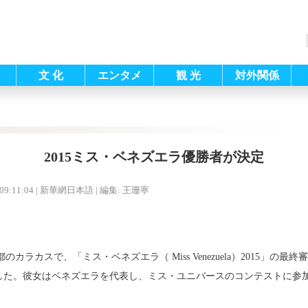
文 化
エンタメ
観 光
対外関係
2015ミス・ベネズエラ優勝者が決定
09:11:04
| 新華網日本語 |
編集: 王珊寧
のカラカスで、「ミス・ベネズエラ（ Miss Venezuela）2015」の
）さんが優勝した。彼女はベネズエラを代表し、ミス・ユニバースのコンテストに参