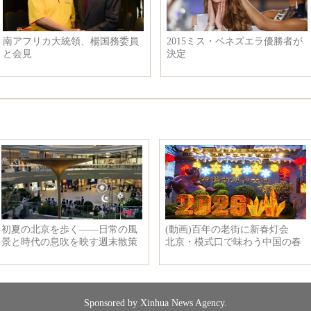
南アフリカ大統領、楊国務委員
2015ミス・ベネズエラ優勝者が
と会見
決定
Sponsored by Xinhua News Agency.