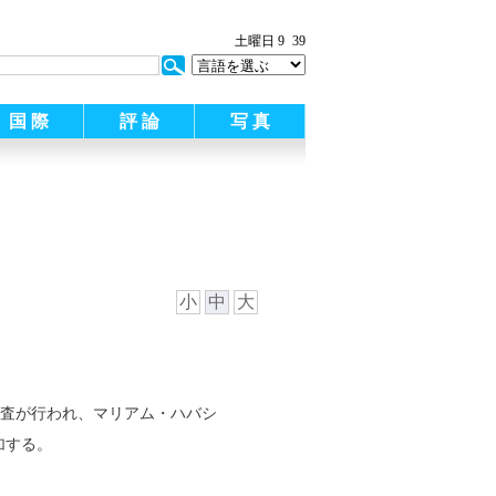
:
土曜日 9
39
国 際
評 論
写 真
小
中
大
最終審査が行われ、マリアム・ハバシ
加する。