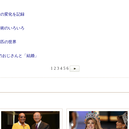
分の変化を記録
り術のいろいろ
一匹の世界
のおじさんと「結婚」
1
2
3
4
5
6