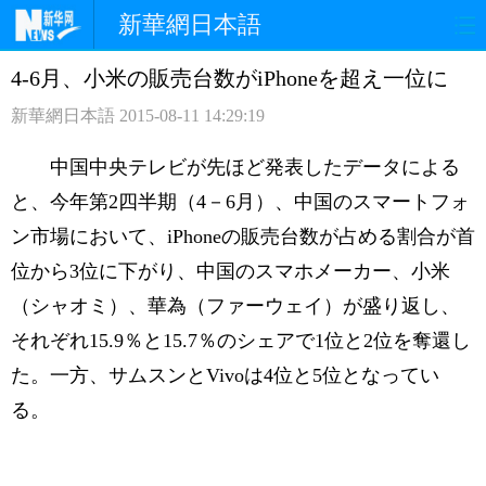
新華網日本語
4-6月、小米の販売台数がiPhoneを超え一位に
ホームページ
政治
経済
新華網日本語
2015-08-11 14:29:19
社会
文化
エンタメ
中国中央テレビが先ほど発表したデータによる
観光
評論
写真
と、今年第2四半期（4－6月）、中国のスマートフォ
ン市場において、iPhoneの販売台数が占める割合が首
中日対訳
位から3位に下がり、中国のスマホメーカー、小米
（シャオミ）、華為（ファーウェイ）が盛り返し、
それぞれ15.9％と15.7％のシェアで1位と2位を奪還し
た。一方、サムスンとVivoは4位と5位となってい
る。