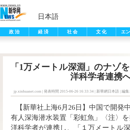
日本語
政 治
経 済
社 会
文 化
エ
「1万メートル深淵」のナゾ
洋科学者連携
jp.xinhuanet.com
|
発表時間 2015-06-26 16:33:34
| 新華網日本語 |
編集
【新華社上海6月26日】中国で開発
有人深海潜水装置「彩虹魚」〈注〉を
洋科学者が連携し、「１万メートル