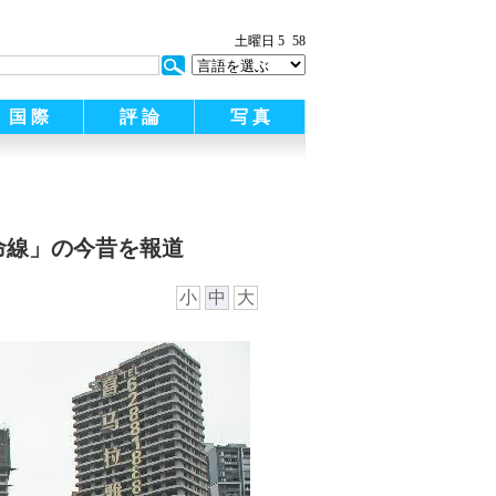
:
土曜日 5
59
国 際
評 論
写 真
命線」の今昔を報道
小
中
大