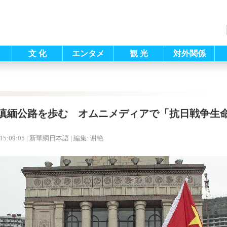
文 化
エンタメ
観 光
対外関係
滇緬公路を歩む オムニメディアで「抗日戦争生
15:09:05
| 新華網日本語 |
編集: 谢艳