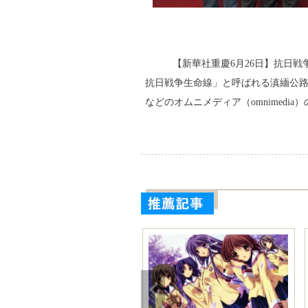
【新華社重慶6月26日】抗日戦
抗日戦争生命線」と呼ばれる滇緬公
などのオムニメディア（omnimed