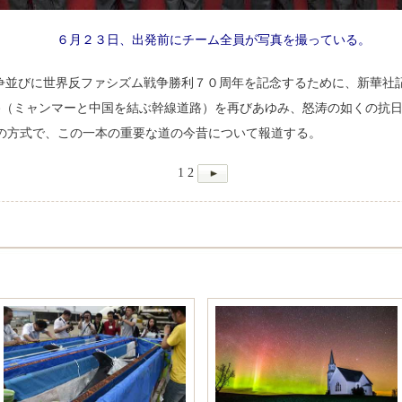
６月２３日、出発前にチーム全員が写真を撮っている。
争並びに世界反ファシズム戦争勝利７０周年を記念するために、新華社
路（ミャンマーと中国を結ぶ幹線道路）を再びあゆみ、怒涛の如くの抗
ia）の方式で、この一本の重要な道の今昔について報道する。
1
2