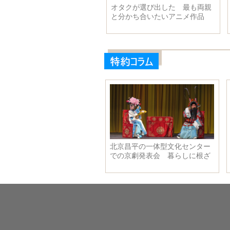
星旅行？ 仏写真家が「宇宙
オタクが選び出した 最も両親
泳」写真を撮影
と分かち合いたいアニメ作品