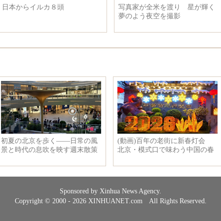
日本からイルカ８頭
写真家が全米を渡り 星が輝く
夢のよう夜空を撮影
Sponsored by Xinhua News Agency.
Copyright © 2000 - 2026 XINHUANET.com All Rights Reserved.