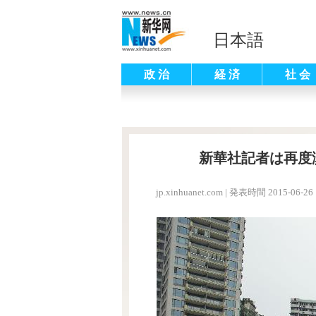
日本語
政 治
経 済
社 会
新華社記者は再度
jp.xinhuanet.com
|
発表時間 2015-06-26 