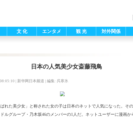
文 化
エンタメ
観 光
対外関係
日本の人気美少女斎藤飛鳥
08:05:10
| 新华网日本频道 |
編集: 呉寒氷
れた美少女」と称された女の子は日本のネットで人気になった。その子の
ドルグループ・乃木坂46のメンバーの1人だ。ネットユーザーに漫画か