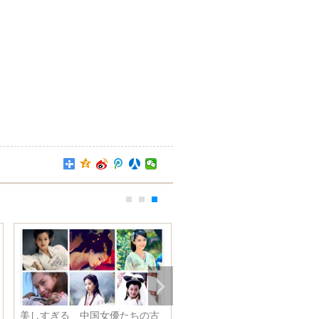
美しすぎる 中国女優たちの古