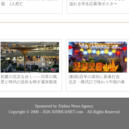
殺 2人死亡
溢れる学生応募用ポスター
Sponsored by Xinhua News Agency.
Copyright © 2000 - 2026 XINHUANET.com All Rights Reserved.