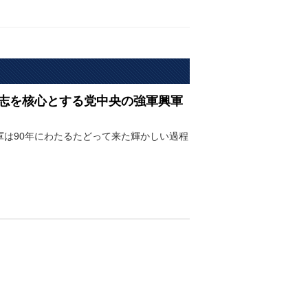
志を核心とする党中央の強軍興軍
軍は90年にわたるたどって来た輝かしい過程