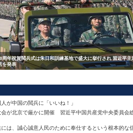
0周年祝賀閲兵式は朱日和訓練基地で盛大に挙行され 習近平主
話を発表
国人が中国の閲兵に「いいね！」
大会が北京で厳かに開催 習近平中国共産党中央委員会
進には、誠心誠意人民のために奉仕するという根本的な