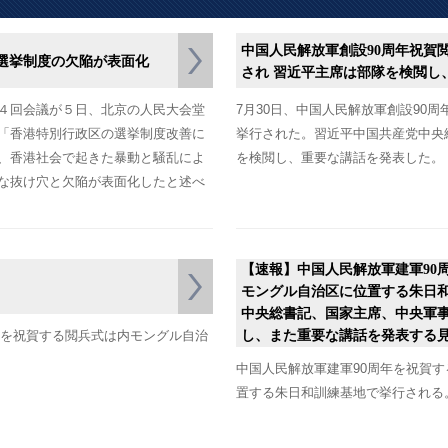
中国人民解放軍創設90周年祝賀
選挙制度の欠陥が表面化
され 習近平主席は部隊を検閲し
４回会議が５日、北京の人民大会堂
7月30日、中国人民解放軍創設90
「香港特別行政区の選挙制度改善に
挙行された。習近平中国共産党中央
、香港社会で起きた暴動と騒乱によ
を検閲し、重要な講話を発表した。
な抜け穴と欠陥が表面化したと述べ
【速報】中国人民解放軍建軍90
モングル自治区に位置する朱日
中央総書記、国家主席、中央軍
周年を祝賀する閲兵式は内モングル自治
し、また重要な講話を発表する
中国人民解放軍建軍90周年を祝賀
置する朱日和訓練基地で挙行される