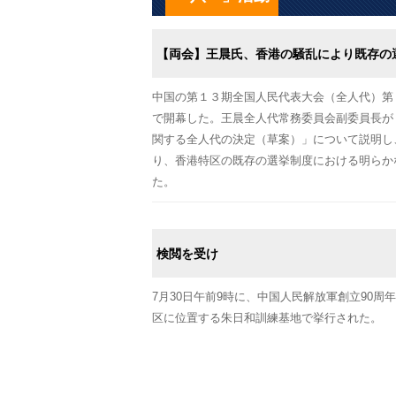
【両会】王晨氏、香港の騒乱により既存の
中国の第１３期全国人民代表大会（全人代）第
で開幕した。王晨全人代常務委員会副委員長が
関する全人代の決定（草案）」について説明し
り、香港特区の既存の選挙制度における明らか
た。
検閲を受け
7月30日午前9時に、中国人民解放軍創立90
区に位置する朱日和訓練基地で挙行された。