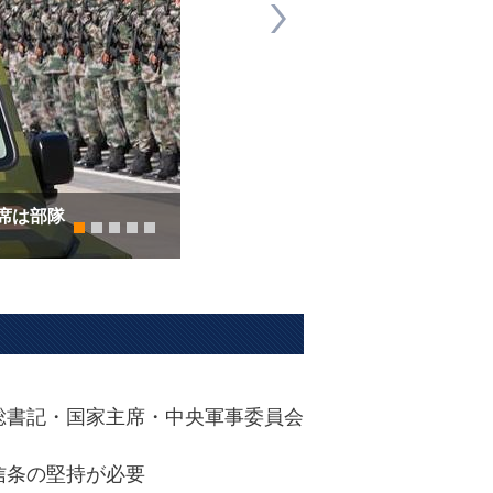
席は部隊
中国人民解放軍創設90周年を祝賀す
総書記・国家主席・中央軍事委員会
信条の堅持が必要