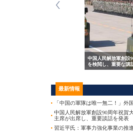
中国人民解放軍創設9
京で開かれ
を検閲し、重要な講
最新情報
「中国の軍隊は唯一無二！」外
中国人民解放軍創設90周年祝賀
主席が出席し、重要談話を発表
習近平氏：軍事力強化事業の推