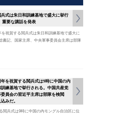
閲兵式は朱日和訓練基地で盛大に挙行
、重要な講話を発表
周年を祝賀する閲兵式は朱日和訓練基地で盛大に
総書記、国家主席、中央軍事委員会主席は部隊
周年を祝賀する閲兵式は9時に中国の内
和訓練基地で挙行される。中国共産党
事委員会の習近平主席は部隊を検閲
見込みだ。
する閲兵式は9時に中国の内モングル自治区に位
。