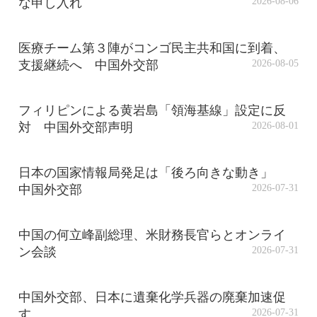
な申し入れ
2026-08-06
医療チーム第３陣がコンゴ民主共和国に到着、
支援継続へ 中国外交部
2026-08-05
フィリピンによる黄岩島「領海基線」設定に反
対 中国外交部声明
2026-08-01
日本の国家情報局発足は「後ろ向きな動き」
中国外交部
2026-07-31
中国の何立峰副総理、米財務長官らとオンライ
ン会談
2026-07-31
中国外交部、日本に遺棄化学兵器の廃棄加速促
す
2026-07-31