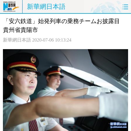
新華網日本語
「安六鉄道」始発列車の乗務チームお披露目
ホームページ
政治
経済
貴州省貴陽市
社会
文化
エンタメ
新華網日本語
2020-07-06 10:13:24
観光
評論
写真
中日対訳