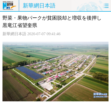
新華網日本語
野菜・果物パークが貧困脱却と増収を後押し
ホームページ
政治
経済
黒竜江省望奎県
社会
文化
エンタメ
新華網日本語
2020-07-07 09:41:46
観光
評論
写真
中日対訳