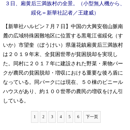
３日、廂黄后三満族村の全景。（小型無人機から、
綏化＝新華社記者／王建威）
【新華社ハルビン７月７日】中国の大興安嶺山脈南
麓の広域特殊困難地区に位置する黒竜江省綏化（す
いか）市望奎（ぼうけい）県蓮花鎮廂黄后三満族村
は２０１９年末、全貧困世帯が貧困脱却を実現し
た。同村に２０１７年に建設された野菜・果物パー
クが農民の貧困脱却・増収における重要な後ろ盾に
なっている。同パークには現在、５０棟のビニール
ハウスがあり、約１００世帯の農民の増収をけん引
している。
1
2
3
4
5
6
下一页